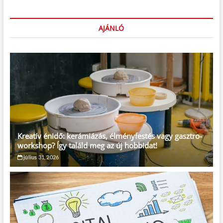
AJÁNLÓ
Kreatív énidő: kerámiázás, élményfestés vagy gasztro-
workshop? Így találd meg az új hobbidat!
július 31, 2026