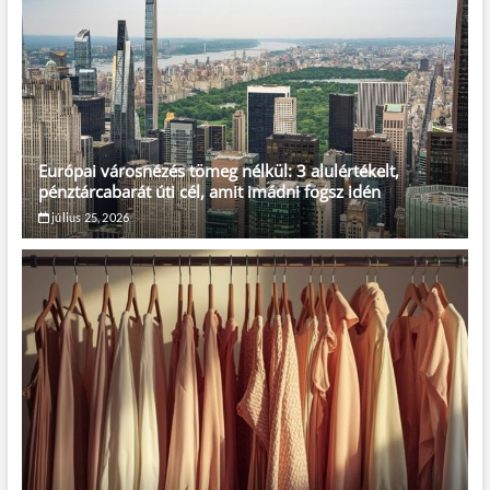
Európai városnézés tömeg nélkül: 3 alulértékelt,
pénztárcabarát úti cél, amit imádni fogsz idén
július 25, 2026