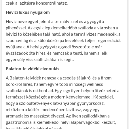
csak a lazításra koncentrálhatsz.
Hévízi luxus nyugalom
Hévíz neve egyet jelent a termálvízzel és a gyógyító
pihenéssel. Az egyik legkiemelkedőbb szálloda a városban a
hévízi tó közelében található, ahol a termálvizes medencék, a
szaunavilág és a különböző spa kezelések teljes regenerációt
nyújtanak. A helyi gyógyvíz egyedi összetétele már
évszázadok óta híres, és nemcsak a testi, hanem a lelki
egyensúly visszaállításában is segít.
Balaton-felvidéki elvonulás
A Balaton-felvidék nemcsak a csodás tájakról és a finom
borokról híres, hanem egyre több minőségi wellness
szállodának is otthont ad. Egy-egy ilyen helyen ötvözheted a
természet közelségét a modern kényelemmel. Képzeld el,
hogy a szőlőültetvények látványában gyönyörködsz,
miközben a kültéri medencében lazítasz, vagy egy
aromaolajos masszázst élvezel. Az ilyen szállodákban a
gasztronómia is kiemelkedő: helyi alapanyagokból készült,
ínycsiklandó ételekkel várnak.