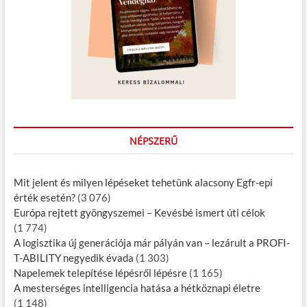
i
ó
NÉPSZERŰ
Mit jelent és milyen lépéseket tehetünk alacsony Egfr-epi
érték esetén?
(3 076)
Európa rejtett gyöngyszemei – Kevésbé ismert úti célok
(1 774)
A logisztika új generációja már pályán van – lezárult a PROFI-
T-ABILITY negyedik évada
(1 303)
Napelemek telepítése lépésről lépésre
(1 165)
A mesterséges intelligencia hatása a hétköznapi életre
(1 148)