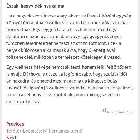
Északi hegyvidék nyugalma
Ha a hegyek szerelmese vagy, akkor az Északi-középhegység
környékén található wellness szállodák remek választásnak
bizonyulnak. Egy reggeli túra a friss levegőn, majd egy
délutáni relaxáció a szaunában vagy egy gyógynövényes
fürdőben feledhetetlenné teszi az ott töltött időt. Ezek a
helyek különösen alkalmasak arra, hogy új energiával
töltsenek fel, miközben a természet közelségét élvezed.
Egy wellness hétvége nemcsak testi, hanem lelki feltöltődést
is nyújt. Bárhova is utazol, a legfontosabb, hogy szakíts időt
önmagadra, és engedd meg magadnak a kikapcsolódás
luxusát. Az igazán jó wellness szállodák nemcsak a kényelmet,
hanem az élményt is garantálják, amire mindig szívesen
emlékszel vissza.
Post Views:
387
B
Previous
P
Tetőtér-beépítés: Mit érdemes tudni?
r
e
Next
N
e