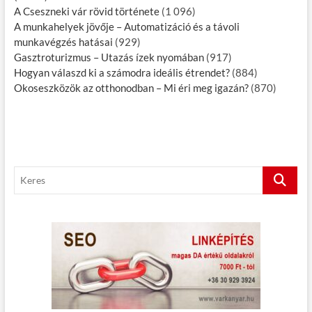
A Cseszneki vár rövid története
(1 096)
A munkahelyek jövője – Automatizáció és a távoli
munkavégzés hatásai
(929)
Gasztroturizmus – Utazás ízek nyomában
(917)
Hogyan válaszd ki a számodra ideális étrendet?
(884)
Okoseszközök az otthonodban – Mi éri meg igazán?
(870)
K
e
r
e
s