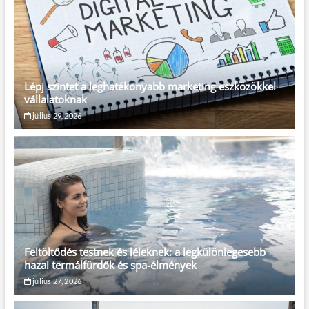
Lépj szintet a leghatékonyabb marketing eszközökkel
vállalatoknak
július 29, 2026
Feltöltődés testnek és léleknek: a legkülönlegesebb
hazai termálfürdők és spa-élmények
július 27, 2026