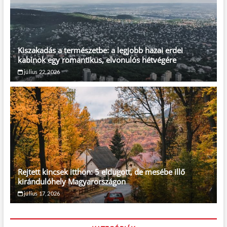
Kiszakadás a természetbe: a legjobb hazai erdei
kabinok egy romantikus, elvonulós hétvégére
július 22, 2026
Rejtett kincsek itthon: 5 eldugott, de mesébe illő
kirándulóhely Magyarországon
július 17, 2026