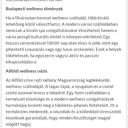
Budapesti wellness élmények
Ha a fővárosban keresel wellness szállodát, több kiváló
lehetőség közül választhatsz. A modern városi szállodákban
nemcsak a kiváló spa szolgáltatásokat élvezheted, hanem a
város pezsgő kulturális életét is könnyen elérheted. Egy
hosszú városnézéssel töltött nap után nincs is jobb, mint egy
pihentető szaunázás vagy egy luxus arckezelés. Ezek a helyek
tökéletesek, ha egyszerre vágysz aktív és passzív
kikapcsolódásra.
Alföldi wellness oázis
Az Alföld szíve rejti néhány Magyarország legbékésebb
wellness szállodáját. A tágas tájak, a nyugalom és a csend
szinte azonnal levesz a lábadról. Egy ilyen szállodában a
természet közelsége és a modern wellness szolgáltatások
harmóniája teremti meg a tökéletes pihenés feltételeit. Itt a
termálvizes medencék, a sószobák és a különböző stresszoldó
kezelések garantálják, hogy minden feszültséget magad
mögött hagyj.