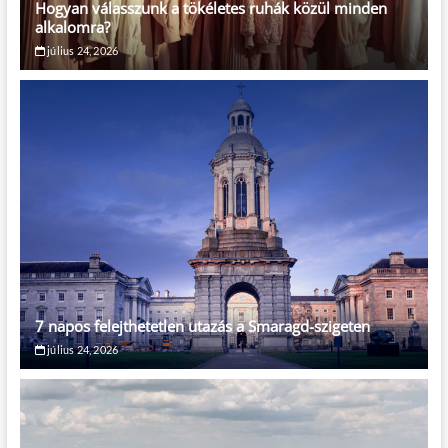
Hogyan válasszunk a tökéletes ruhák közül minden
alkalomra?
július 24, 2026
7 napos felejthetetlen utazás a Smaragd-szigeten
július 24, 2026