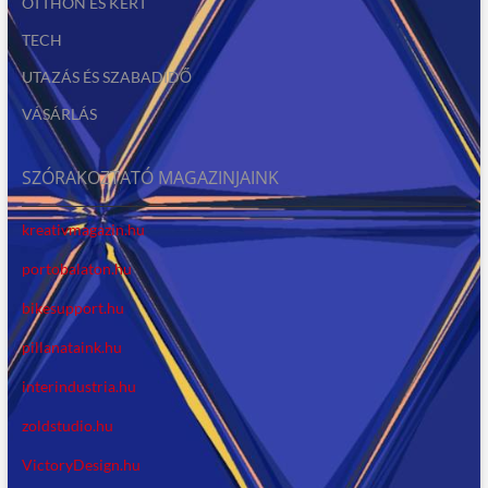
OTTHON ÉS KERT
TECH
UTAZÁS ÉS SZABADIDŐ
VÁSÁRLÁS
SZÓRAKOZTATÓ MAGAZINJAINK
kreativmagazin.hu
portobalaton.hu
bikesupport.hu
pillanataink.hu
interindustria.hu
zoldstudio.hu
VictoryDesign.hu