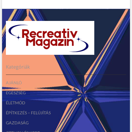
Kategóriák
AJÁNLÓ
EGÉSZSÉG
ÉLETMÓD
ÉPÍTKEZÉS – FELÚJÍTÁS
GAZDASÁG