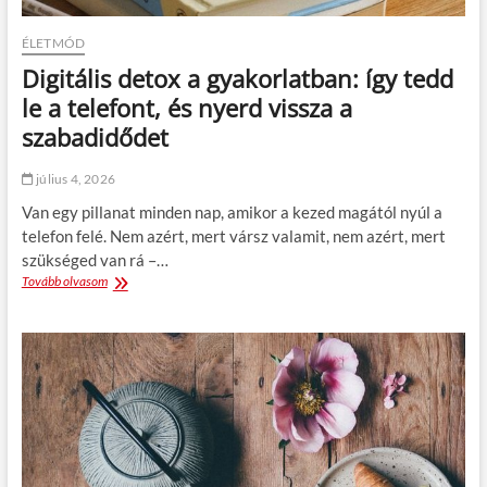
l
e
i
r
ÉLETMÓD
r
,
u
a
Digitális detox a gyakorlatban: így tedd
t
m
le a telefont, és nyerd vissza a
i
i
n
n
szabadidődet
:
e
3
k
július 4, 2026
e
o
g
t
Van egy pillanat minden nap, amikor a kezed magától nyúl a
y
t
telefon felé. Nem azért, mert vársz valamit, nem azért, mert
s
a
szükséged van rá –…
z
h
Tovább olvasom
D
e
e
i
r
l
g
ű
y
i
s
e
t
z
a
á
o
z
l
k
é
i
á
t
s
s
r
d
,
e
e
a
n