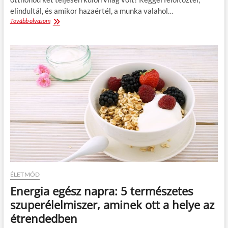
u
elindultál, és amikor hazaértél, a munka valahol…
h
Tovább olvasom
M
á
u
k
n
k
k
ö
a
z
é
ü
s
l
m
m
a
i
g
n
á
d
n
e
é
n
l
a
e
l
t
k
e
a
ÉLETMÓD
g
l
y
o
Energia egész napra: 5 természetes
e
m
szuperélelmiszer, aminek ott a helye az
n
r
s
a
étrendedben
ú
?