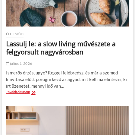
t
m
d
o
i
e
x
v
d
a
e
b
g
l
e
y
g
n
ÉLETMÓD
a
a
k
r
Lassulj le: a slow living művészete a
o
a
felgyorsult nagyvárosban
r
n
l
t
a
á
július 1, 2026
t
l
Ismerős érzés, ugye? Reggel felébredsz, és már a szemed
b
t
a
kinyitása előtt pörögni kezd az agyad: mit kell ma elintézni, ki
a
n
n
írt üzenetet, mennyi idő van…
:
s
Tovább olvasom
L
í
t
a
g
r
s
y
e
s
t
s
u
e
s
l
d
z
j
d
m
l
l
e