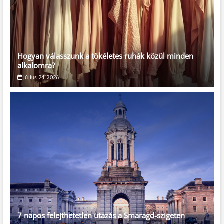
Hogyan válasszunk a tökéletes ruhák közül minden
alkalomra?
július 24, 2026
7 napos felejthetetlen utazás a Smaragd-szigeten