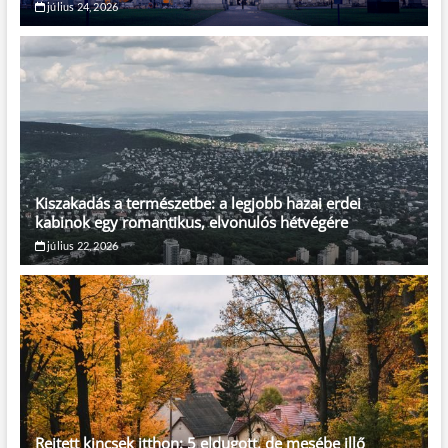
július 24, 2026
Kiszakadás a természetbe: a legjobb hazai erdei
kabinok egy romantikus, elvonulós hétvégére
július 22, 2026
Rejtett kincsek itthon: 5 eldugott, de mesébe illő