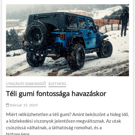
ü
é
k
s
k
z
ö
í
k
t
,
s
h
ü
o
n
g
k
y
h
a
o
t
s
a
s
n
z
f
ú
o
UTAZÁS ÉS SZABADIDŐ
ÉLETMÓD
t
l
Téli gumi fontossága havazáskor
á
y
v
a
ú
m
február 15, 2025
s
o
t
Miért nélküzhetetlen a téli gumi? Amint beköszönt a hideg idő,
k
r
s
a közlekedési viszonyok jelentősen megváltoznak. Az utak
a
o
csúszóssá válhatnak, a láthatóság romolhat, és a
t
r
biztonságos…