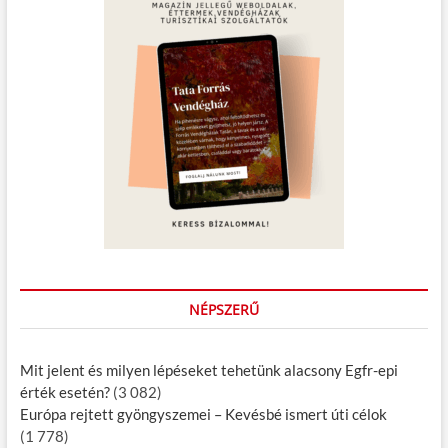
k
á
s
l
a
–
a
F
u
p
n
o
k
c
z
i
o
á
n
a
s
l
a
i
t
á
s
NÉPSZERŰ
é
s
e
Mit jelent és milyen lépéseket tehetünk alacsony Egfr-epi
s
érték esetén?
(3 082)
z
Európa rejtett gyöngyszemei – Kevésbé ismert úti célok
t
é
(1 778)