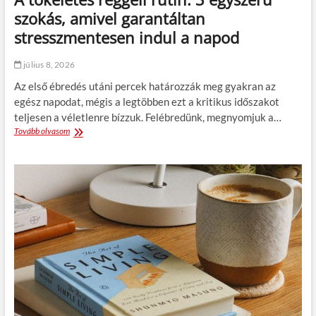
t
o
szokás, amivel garantáltan
e
k
r
a
stresszmentesen indul a napod
m
t
é
a
július 8, 2026
s
h
z
o
Az első ébredés utáni percek határozzák meg gyakran az
e
m
egész napodat, mégis a legtöbben ezt a kritikus időszakot
t
e
teljesen a véletlenre bízzuk. Felébredünk, megnyomjuk a…
e
o
Tovább olvasom
A
s
f
t
s
f
ö
z
i
k
u
c
é
p
e
l
e
k
e
r
o
t
é
r
e
l
á
s
e
b
r
l
a
e
m
n
g
i
?
g
s
e
z