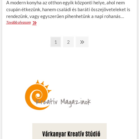
s
a
A modern konyha az otthon egyik központi helye, ahol nem
k
s
csupán étkezünk, hanem családi és baráti összejöveteleket is
o
l
rendezünk, vagy egyszerűen pihenhetünk a napi rohanás…
r
e
Tovább olvasom
M
g
o
y
d
e
B
e
n
P
1
P
2
N
r
a
a
e
e
n
g
g
x
k
j
o
e
e
t
n
e
p
y
a
h
g
g
á
y
k
e
k
z
i
a
é
l
a
s
k
e
í
t