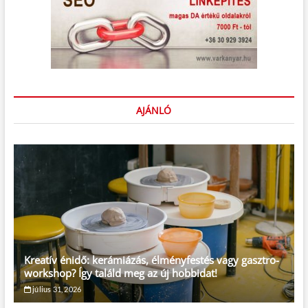
AJÁNLÓ
Kreatív énidő: kerámiázás, élményfestés vagy gasztro-
workshop? Így találd meg az új hobbidat!
július 31, 2026