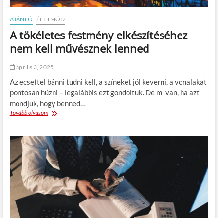
a
t
AJÁNLÓ
ÉLETMÓD
ú
A tökéletes festmény elkészítéséhez
t
m
nem kell művésznek lenned
u
t
április 3, 2025
a
t
Az ecsettel bánni tudni kell, a színeket jól keverni, a vonalakat
ó
pontosan húzni – legalábbis ezt gondoltuk. De mi van, ha azt
j
mondjuk, hogy benned…
a
Tovább olvasom
A
–
t
H
ö
o
k
l
é
é
l
s
e
h
t
o
e
g
s
y
f
a
e
n
s
v