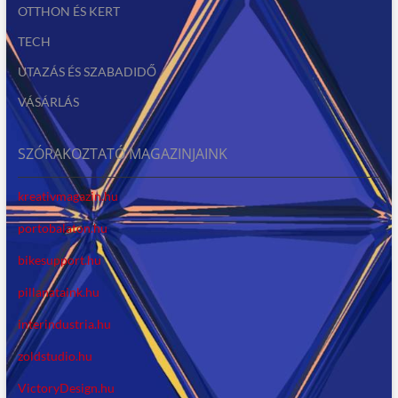
OTTHON ÉS KERT
TECH
UTAZÁS ÉS SZABADIDŐ
VÁSÁRLÁS
SZÓRAKOZTATÓ MAGAZINJAINK
kreativmagazin.hu
portobalaton.hu
bikesupport.hu
pillanataink.hu
interindustria.hu
zoldstudio.hu
VictoryDesign.hu