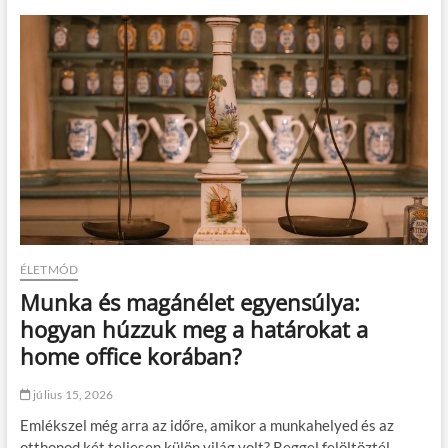
g
y
a
n
v
á
l
a
s
s
z
u
n
k
a
ÉLETMÓD
t
ö
Munka és magánélet egyensúlya:
k
hogyan húzzuk meg a határokat a
é
l
home office korában?
e
t
július 15, 2026
e
s
Emlékszel még arra az időre, amikor a munkahelyed és az
r
otthonod két teljesen külön világ volt? Reggel felöltöztél,