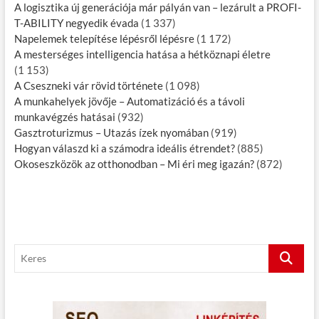
t
A logisztika új generációja már pályán van – lezárult a PROFI-
i
T-ABILITY negyedik évada
(1 337)
k
Napelemek telepítése lépésről lépésre
(1 172)
a
A mesterséges intelligencia hatása a hétköznapi életre
(1 153)
A Cseszneki vár rövid története
(1 098)
A munkahelyek jövője – Automatizáció és a távoli
munkavégzés hatásai
(932)
Gasztroturizmus – Utazás ízek nyomában
(919)
Hogyan válaszd ki a számodra ideális étrendet?
(885)
Okoseszközök az otthonodban – Mi éri meg igazán?
(872)
K
e
r
e
s