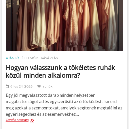
AJÁNLÓ
ÉLETMÓD
VÁSÁRLÁS
Hogyan válasszunk a tökéletes ruhák
közül minden alkalomra?
július 24, 2026
ruhák
Egy jól megválasztott darab minden helyzetben
magabiztosságot ad és egyszerűsíti az öltözködést. Ismerd
meg azokat a szempontokat, amelyek segítenek megtalálni az
egyéniségedhez és az eseményekhez…
Tovább olvasom
H
o