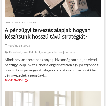
t
á
m
s
é
á
n
r
y
o
GAZDASÁG
ÉLETMÓD
e
l
A pénzügyi tervezés alapjai: hogyan
l
j
k
t
készítsünk hosszú távú stratégiát?
é
u
s
d
március 13, 2025
z
a
í
t
link elhelyezés; linkelhelyezés; pr-cikk megjelentetés
t
o
Mindannyian szeretnénk anyagi biztonságban élni, és elérni
é
s
s
a
pénzügyi céljainkat. Ehhez elengedhetetlen egy jól átgondolt,
é
n
hosszú távú pénzügyi stratégia kialakítása. Ebben a cikkben
h
?
végigvezetlek a pénzügyi…
e
Tovább olvasom
A
z
p
n
é
e
n
m
z
k
ü
e
g