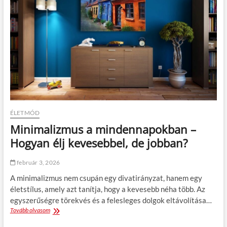
i
l
s
k
g
z
u
y
a
s
o
b
t
r
a
á
s
d
r
u
i
o
l
d
l
t
ő
á
n
d
s
a
e
i
g
t
ö
y
ÉLETMÓD
t
v
Minimalizmus a mindennapokban –
l
á
e
r
Hogyan élj kevesebbel, de jobban?
t
o
e
s
február 3, 2026
k
b
k
a
A minimalizmus nem csupán egy divatirányzat, hanem egy
i
n
életstílus, amely azt tanítja, hogy a kevesebb néha több. Az
s
egyszerűségre törekvés és a felesleges dolgok eltávolítása…
l
Tovább olvasom
M
a
i
k