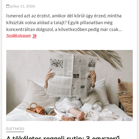
l
július 11, 2026
y
a
Ismered azt az érzést, amikor dél körül úgy érzed, mintha
:
kihúzták volna alólad a talajt? Egyik pillanatban még
h
koncentráltan dolgozol, a következőben pedig már csak…
o
Tovább olvasom
E
g
n
y
e
a
r
n
g
h
i
ú
a
z
e
z
g
u
é
k
s
m
z
e
n
g
a
a
p
h
r
a
a
t
ÉLETMÓD
:
á
5
r
A tökéletes reggeli rutin: 3 egyszerű