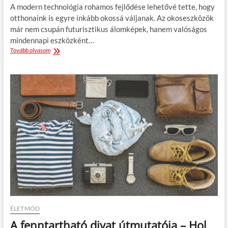
i
b
A modern technológia rohamos fejlődése lehetővé tette, hogy
d
b
otthonaink is egyre inkább okossá váljanak. Az okoseszközök
e
a
már nem csupán futurisztikus álomképek, hanem valóságos
á
n
l
mindennapi eszközként…
?
i
Tovább olvasom
O
s
k
é
o
t
s
r
e
e
s
n
z
d
k
e
ö
t
z
?
ö
k
a
z
o
t
t
h
ÉLETMÓD
o
A fenntartható divat útmutatója – Hol
n