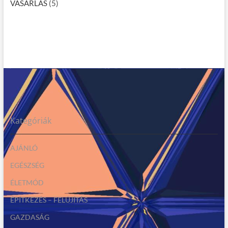
VÁSÁRLÁS
(5)
Kategóriák
AJÁNLÓ
EGÉSZSÉG
ÉLETMÓD
ÉPÍTKEZÉS – FELÚJÍTÁS
GAZDASÁG