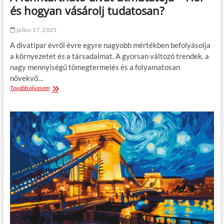
o
és hogyan vásárolj tudatosan?
d
b
július 17, 2025
a
n
A divatipar évről évre egyre nagyobb mértékben befolyásolja
–
a környezetet és a társadalmat. A gyorsan változó trendek, a
M
nagy mennyiségű tömegtermelés és a folyamatosan
i
é
növekvő…
r
Tovább olvasom
A
i
f
m
e
e
n
g
n
i
t
g
a
a
r
z
t
á
h
n
a
?
t
ó
d
i
v