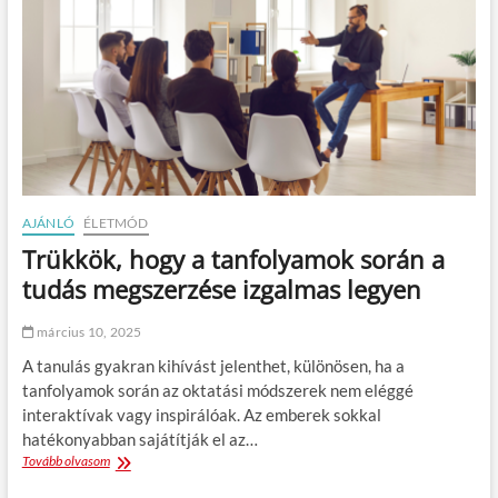
l
y
l
i
m
t
ű
e
v
r
é
v
s
e
z
z
n
é
e
s
k
a
l
AJÁNLÓ
ÉLETMÓD
l
e
Trükkök, hogy a tanfolyamok során a
a
n
p
tudás megszerzése izgalmas legyen
n
j
e
a
d
március 10, 2025
i
:
A tanulás gyakran kihívást jelenthet, különösen, ha a
h
tanfolyamok során az oktatási módszerek nem eléggé
o
interaktívak vagy inspirálóak. Az emberek sokkal
g
y
hatékonyabban sajátítják el az…
a
Tovább olvasom
T
n
r
k