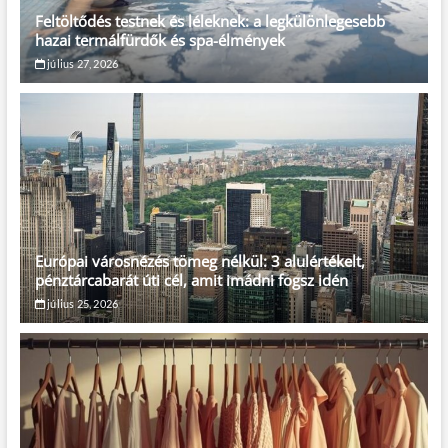
Feltöltődés testnek és léleknek: a legkülönlegesebb
hazai termálfürdők és spa-élmények
július 27, 2026
Európai városnézés tömeg nélkül: 3 alulértékelt,
pénztárcabarát úti cél, amit imádni fogsz idén
július 25, 2026