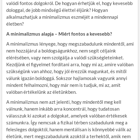
valódi fontos dolgokról. De hogyan érhetjük el, hogy kevesebb
dologgal, de jobb minőségű élettel éljünk? Hogyan
alkalmazhatjuk a minimalizmus eszméjét a mindennapi
életben?
A minimalizmus alapja – Miért fontos a kevesebb?
A minimalizmus lényege, hogy megszabadulunk mindentől, ami
nem hozzájárul a boldogságunkhoz, nem segít céljaink
elérésében, vagy nem szolgálja a valódi szükségleteinket.
Kezdjünk el figyelmet fordítani arra, hogy mi az, amire valóban
szükségünk van ahhoz, hogy jól érezzük magunkat, és mitől
válunk igazán boldoggá. Sokszor hajlamosak vagyunk annyi
mindent felhalmozni, hogy már nem is tudjuk, mi az, amit
valóban értékelünk az életünkben.
A minimalizmus nem azt jelenti, hogy mindentől meg kell
válnunk, hanem inkább arra koncentrál, hogy tudatosan
válasszuk ki azokat a dolgokat, amelyek valóban értékesek
számunkra. Így nemcsak a fizikai térben szabadulunk meg a
felesleges dolgoktól, hanem mentálisan is könnyebbé válik az
életünk, mert megszabadulunk azoktól a terhektől, amik nem