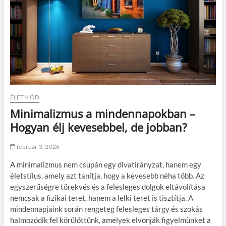
ÉLETMÓD
Minimalizmus a mindennapokban –
Hogyan élj kevesebbel, de jobban?
február 3, 2026
A minimalizmus nem csupán egy divatirányzat, hanem egy
életstílus, amely azt tanítja, hogy a kevesebb néha több. Az
egyszerűségre törekvés és a felesleges dolgok eltávolítása
nemcsak a fizikai teret, hanem a lelki teret is tisztítja. A
mindennapjaink során rengeteg felesleges tárgy és szokás
halmozódik fel körülöttünk, amelyek elvonják figyelmünket a