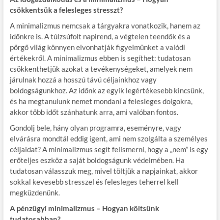
csökkentsük a felesleges stresszt?
A minimalizmus nemcsak a tárgyakra vonatkozik, hanem az
időnkre is. A túlzsúfolt napirend, a végtelen teendők és a
pörgő világ könnyen elvonhatják figyelmünket a valódi
értékekről. A minimalizmus ebben is segíthet: tudatosan
csökkenthetjük azokat a tevékenységeket, amelyek nem
járulnak hozzá a hosszú távú céljainkhoz vagy
boldogságunkhoz. Az időnk az egyik legértékesebb kincsünk,
és ha megtanulunk nemet mondani a felesleges dolgokra,
akkor több időt szánhatunk arra, ami valóban fontos.
Gondolj bele, hány olyan programra, eseményre, vagy
elvárásra mondtál eddig igent, ami nem szolgálta a személyes
céljaidat? A minimalizmus segít felismerni, hogy a „nem” is egy
erőteljes eszköz a saját boldogságunk védelmében. Ha
tudatosan válasszuk meg, mivel töltjük a napjainkat, akkor
sokkal kevesebb stresszel és felesleges teherrel kell
megküzdenünk.
A pénzügyi minimalizmus – Hogyan költsünk
tudatosabban?