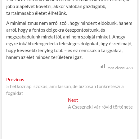
jobb alapelvet követni, akkor valóban gazdagabb,
tartalmasabb életet élhetünk.
A minimalizmus nem arról szól, hogy mindent eldobunk, hanem
arról, hogy a fontos dolgokra összpontosítunk, és
megszabadulunk mindattól, ami nem szolgál minket. Ahogy
egyre inkább elengeded a felesleges dolgokat, úgy érzed majd,
hogy kevesebb tényleg több – és ez nemcsak a tárgyakra,
hanem az élet minden területére igaz.
Post Views:
468
B
Previous
P
5 hétköznapi szokás, ami lassan, de biztosan tönkreteszi a
r
e
fogaidat
e
j
v
Next
N
i
A Cseszneki vár rövid története
e
e
o
x
g
u
t
s
p
y
p
o