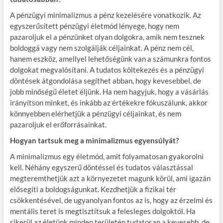
A pénzügyi minimalizmus a pénz kezelésére vonatkozik. Az
egyszerűsített pénzügyi életmód lényege, hogy nem
pazaroljuk el a pénzünket olyan dolgokra, amik nem tesznek
boldoggá vagy nem szolgálják céljainkat. A pénz nem cél,
hanem eszköz, amellyel lehetőségünk van a számunkra fontos
dolgokat megvalósítani. A tudatos költekezés és a pénzügyi
döntések átgondolása segíthet abban, hogy kevesebbel, de
jobb minőségű életet éljünk. Ha nem hagyjuk, hogy a vásárlás
irányítson minket, és inkább az értékekre fókuszálunk, akkor
könnyebben elérhetjük a pénzügyi céljainkat, és nem
pazaroljuk el erőforrásainkat.
Hogyan tartsuk meg a minimalizmus egyensúlyát?
A minimalizmus egy életmód, amit folyamatosan gyakorolni
kell. Néhány egyszerű döntéssel és tudatos választással
megteremthetjük azt a környezetet magunk körül, ami igazán
elősegíti a boldogságunkat. Kezdhetjük a fizikai tér
csökkentésével, de ugyanolyan fontos az is, hogy az érzelmi és
mentális teret is megtisztítsuk a felesleges dolgoktól. Ha
sikerül az életünk minden területén tudatosan a kevesebb, de