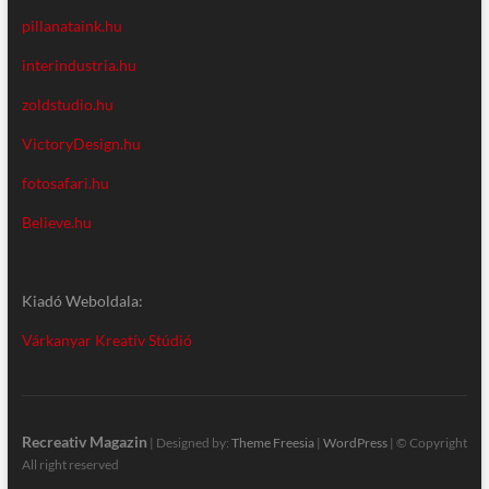
pillanataink.hu
interindustria.hu
zoldstudio.hu
VictoryDesign.hu
fotosafari.hu
Believe.hu
Kiadó Weboldala:
Várkanyar Kreatív Stúdió
Recreativ Magazin
| Designed by:
Theme Freesia
|
WordPress
| © Copyright
All right reserved