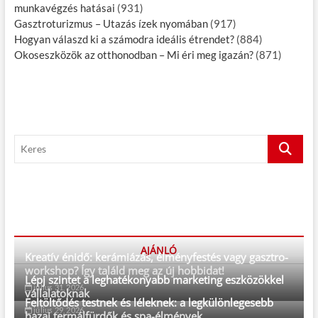
munkavégzés hatásai
(931)
Gasztroturizmus – Utazás ízek nyomában
(917)
Hogyan válaszd ki a számodra ideális étrendet?
(884)
Okoseszközök az otthonodban – Mi éri meg igazán?
(871)
K
e
r
e
s
AJÁNLÓ
Kreatív énidő: kerámiázás, élményfestés vagy gasztro-
workshop? Így találd meg az új hobbidat!
Lépj szintet a leghatékonyabb marketing eszközökkel
július 31, 2026
vállalatoknak
Feltöltődés testnek és léleknek: a legkülönlegesebb
július 29, 2026
hazai termálfürdők és spa-élmények