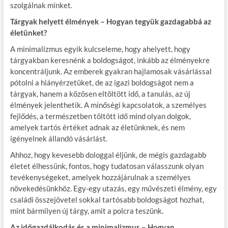
szolgálnak minket.
Tárgyak helyett élmények – Hogyan tegyük gazdagabbá az
életünket?
A minimalizmus egyik kulcseleme, hogy ahelyett, hogy
tárgyakban keresnénk a boldogságot, inkább az élményekre
koncentráljunk. Az emberek gyakran hajlamosak vásárlással
pótolni a hiányérzetüket, de az igazi boldogságot nem a
tárgyak, hanem a közösen eltöltött idő, a tanulás, az új
élmények jelenthetik. A minőségi kapcsolatok, a személyes
fejlődés, a természetben töltött idő mind olyan dolgok,
amelyek tartós értéket adnak az életünknek, és nem
igényelnek állandó vásárlást.
Ahhoz, hogy kevesebb dologgal éljünk, de mégis gazdagabb
életet élhessünk, fontos, hogy tudatosan válasszunk olyan
tevékenységeket, amelyek hozzájárulnak a személyes
növekedésünkhöz. Egy-egy utazás, egy művészeti élmény, egy
családi összejövetel sokkal tartósabb boldogságot hozhat,
mint bármilyen új tárgy, amit a polcra teszünk.
Az időgazdálkodás és a minimalizmus – Hogyan