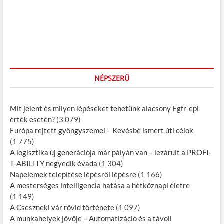
z
o
s
é
s
t
t
:
s
:
n
a
v
NÉPSZERŰ
i
Mit jelent és milyen lépéseket tehetünk alacsony Egfr-epi
g
érték esetén?
(3 079)
á
Európa rejtett gyöngyszemei – Kevésbé ismert úti célok
(1 775)
c
A logisztika új generációja már pályán van – lezárult a PROFI-
i
T-ABILITY negyedik évada
(1 304)
ó
Napelemek telepítése lépésről lépésre
(1 166)
A mesterséges intelligencia hatása a hétköznapi életre
(1 149)
A Cseszneki vár rövid története
(1 097)
A munkahelyek jövője – Automatizáció és a távoli