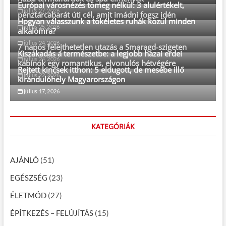
Európai városnézés tömeg nélkül: 3 alulértékelt,
július 27, 2026
pénztárcabarát úti cél, amit imádni fogsz idén
Hogyan válasszunk a tökéletes ruhák közül minden
július 25, 2026
alkalomra?
július 24, 2026
7 napos felejthetetlen utazás a Smaragd-szigeten
Kiszakadás a természetbe: a legjobb hazai erdei
július 24, 2026
kabinok egy romantikus, elvonulós hétvégére
Rejtett kincsek itthon: 5 eldugott, de mesébe illő
július 22, 2026
kirándulóhely Magyarországon
július 17, 2026
KATEGÓRIÁK
AJÁNLÓ
(51)
EGÉSZSÉG
(23)
ÉLETMÓD
(27)
ÉPÍTKEZÉS – FELÚJÍTÁS
(15)