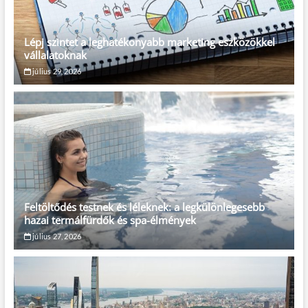
Lépj szintet a leghatékonyabb marketing eszközökkel
vállalatoknak
július 29, 2026
Feltöltődés testnek és léleknek: a legkülönlegesebb
hazai termálfürdők és spa-élmények
július 27, 2026