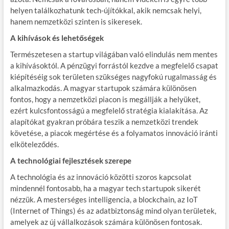
helyen találkozhatunk tech-újítókkal, akik nemcsak helyi,
hanem nemzetközi szinten is sikeresek.
A kihívások és lehetőségek
Természetesen a startup világában való elindulás nem mentes
a kihívásoktól. A pénzügyi forrástól kezdve a megfelelő csapat
kiépítéséig sok területen szükséges nagyfokú rugalmasság és
alkalmazkodás. A magyar startupok számára különösen
fontos, hogy a nemzetközi piacon is megállják a helyüket,
ezért kulcsfontosságú a megfelelő stratégia kialakítása. Az
alapítókat gyakran próbára teszik a nemzetközi trendek
követése, a piacok megértése és a folyamatos innováció iránti
elköteleződés.
A technológiai fejlesztések szerepe
A technológia és az innováció közötti szoros kapcsolat
mindennél fontosabb, ha a magyar tech startupok sikerét
nézzük. A mesterséges intelligencia, a blockchain, az IoT
(Internet of Things) és az adatbiztonság mind olyan területek,
amelyek az új vállalkozások számára különösen fontosak.