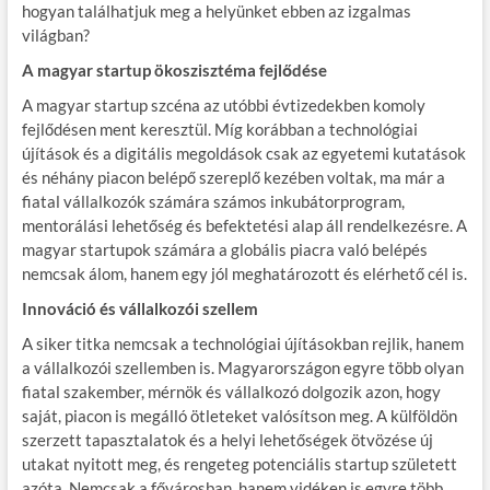
hogyan találhatjuk meg a helyünket ebben az izgalmas
világban?
A magyar startup ökoszisztéma fejlődése
A magyar startup szcéna az utóbbi évtizedekben komoly
fejlődésen ment keresztül. Míg korábban a technológiai
újítások és a digitális megoldások csak az egyetemi kutatások
és néhány piacon belépő szereplő kezében voltak, ma már a
fiatal vállalkozók számára számos inkubátorprogram,
mentorálási lehetőség és befektetési alap áll rendelkezésre. A
magyar startupok számára a globális piacra való belépés
nemcsak álom, hanem egy jól meghatározott és elérhető cél is.
Innováció és vállalkozói szellem
A siker titka nemcsak a technológiai újításokban rejlik, hanem
a vállalkozói szellemben is. Magyarországon egyre több olyan
fiatal szakember, mérnök és vállalkozó dolgozik azon, hogy
saját, piacon is megálló ötleteket valósítson meg. A külföldön
szerzett tapasztalatok és a helyi lehetőségek ötvözése új
utakat nyitott meg, és rengeteg potenciális startup született
azóta. Nemcsak a fővárosban, hanem vidéken is egyre több