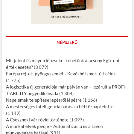
NÉPSZERŰ
Mit jelent és milyen lépéseket tehetünk alacsony Egfr-epi
érték esetén?
(3 079)
Európa rejtett gyöngyszemei – Kevésbé ismert úti célok
(1 775)
A logisztika új generációja már pályán van – lezárult a PROFI-
T-ABILITY negyedik évada
(1 304)
Napelemek telepítése lépésről lépésre
(1 166)
A mesterséges intelligencia hatása a hétköznapi életre
(1 149)
A Cseszneki vár rövid története
(1 097)
A munkahelyek jövője – Automatizáció és a távoli
munkavégzés hatásai
(931)