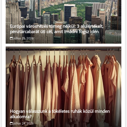
Európai városnézés tömeg nélkül: 3 alulértékelt,
pénztárcabarát úti cél, amit imádni fogsz idén
július 25, 2026
Hogyan válasszunk a tökéletes ruhák közül minden
alkalomra?
július 24, 2026