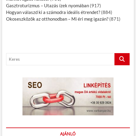
Gasztroturizmus – Utazás ízek nyomában
(917)
Hogyan válaszd ki a számodra ideális étrendet?
(884)
Okoseszközök az otthonodban – Mi éri meg igazán?
(871)
K
e
r
e
s
AJÁNLÓ