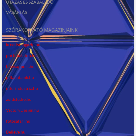
UTAZÁS ÉS SZABADIDŐ
VÁSÁRLÁS
SZÓRAKOZTATÓ MAGAZINJAINK
kreativmagazin.hu
portobalaton.hu
bikesupport.hu
pillanataink.hu
interindustria.hu
zoldstudio.hu
VictoryDesign.hu
fotosafari.hu
Believe.hu