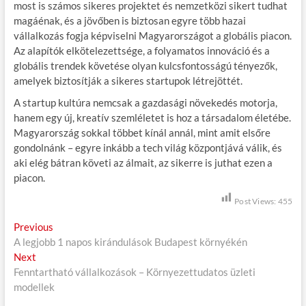
most is számos sikeres projektet és nemzetközi sikert tudhat
magáénak, és a jövőben is biztosan egyre több hazai
vállalkozás fogja képviselni Magyarországot a globális piacon.
Az alapítók elkötelezettsége, a folyamatos innováció és a
globális trendek követése olyan kulcsfontosságú tényezők,
amelyek biztosítják a sikeres startupok létrejöttét.
A startup kultúra nemcsak a gazdasági növekedés motorja,
hanem egy új, kreatív szemléletet is hoz a társadalom életébe.
Magyarország sokkal többet kínál annál, mint amit elsőre
gondolnánk – egyre inkább a tech világ központjává válik, és
aki elég bátran követi az álmait, az sikerre is juthat ezen a
piacon.
Post Views:
455
B
Previous
P
A legjobb 1 napos kirándulások Budapest környékén
r
e
Next
N
e
j
Fenntartható vállalkozások – Környezettudatos üzleti
e
v
modellek
x
i
e
t
o