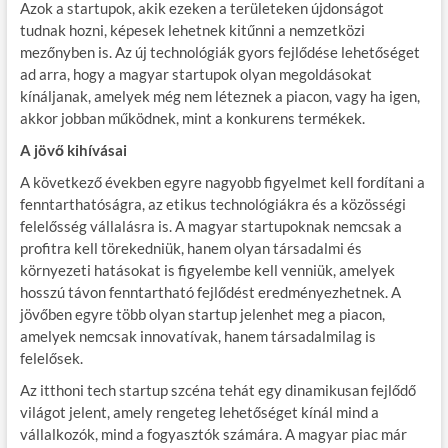
Azok a startupok, akik ezeken a területeken újdonságot
tudnak hozni, képesek lehetnek kitűnni a nemzetközi
mezőnyben is. Az új technológiák gyors fejlődése lehetőséget
ad arra, hogy a magyar startupok olyan megoldásokat
kínáljanak, amelyek még nem léteznek a piacon, vagy ha igen,
akkor jobban működnek, mint a konkurens termékek.
A jövő kihívásai
A következő években egyre nagyobb figyelmet kell fordítani a
fenntarthatóságra, az etikus technológiákra és a közösségi
felelősség vállalásra is. A magyar startupoknak nemcsak a
profitra kell törekedniük, hanem olyan társadalmi és
környezeti hatásokat is figyelembe kell venniük, amelyek
hosszú távon fenntartható fejlődést eredményezhetnek. A
jövőben egyre több olyan startup jelenhet meg a piacon,
amelyek nemcsak innovatívak, hanem társadalmilag is
felelősek.
Az itthoni tech startup szcéna tehát egy dinamikusan fejlődő
világot jelent, amely rengeteg lehetőséget kínál mind a
vállalkozók, mind a fogyasztók számára. A magyar piac már