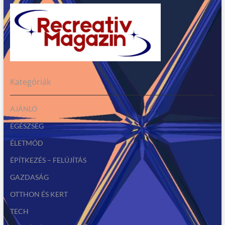
Kategóriák
AJÁNLÓ
EGÉSZSÉG
ÉLETMÓD
ÉPÍTKEZÉS – FELÚJÍTÁS
GAZDASÁG
OTTHON ÉS KERT
TECH