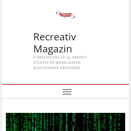
S
k
i
p
t
Recreativ
o
c
Magazin
o
n
A KREATIVITÁS AZ ÚJ, EREDETI
t
ÖTLETEK ÉS MEGOLDÁSOK
e
ALKOTÁSÁNAK KÉPESSÉGE
n
t