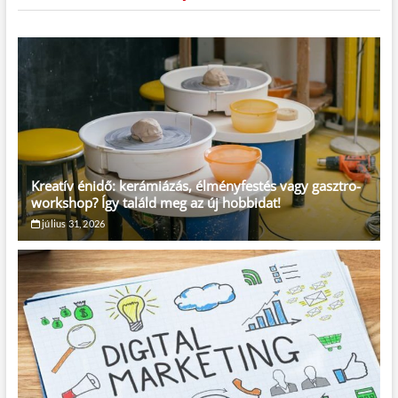
Kreatív énidő: kerámiázás, élményfestés vagy gasztro-
workshop? Így találd meg az új hobbidat!
július 31, 2026