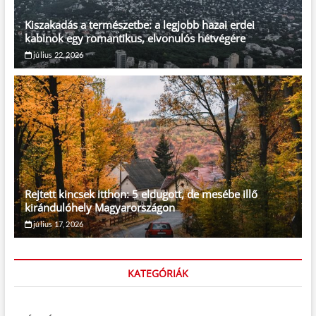
Kiszakadás a természetbe: a legjobb hazai erdei
kabinok egy romantikus, elvonulós hétvégére
július 22, 2026
Rejtett kincsek itthon: 5 eldugott, de mesébe illő
kirándulóhely Magyarországon
július 17, 2026
KATEGÓRIÁK