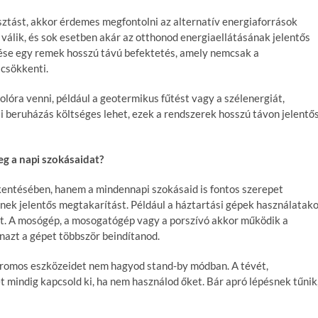
ztást, akkor érdemes megfontolni az alternatív energiaforrások
 válik, és sok esetben akár az otthonod energiaellátásának jelentős
ítése egy remek hosszú távú befektetés, amely nemcsak a
 csökkenti.
olóra venni, például a geotermikus fűtést vagy a szélenergiát,
i beruházás költséges lehet, ezek a rendszerek hosszú távon jelentő
g a napi szokásaidat?
entésében, hanem a mindennapi szokásaid is fontos szerepet
nek jelentős megtakarítást. Például a háztartási gépek használatak
ket. A mosógép, a mosogatógép vagy a porszívó akkor működik a
nazt a gépet többször beindítanod.
tromos eszközeidet nem hagyod stand-by módban. A tévét,
mindig kapcsold ki, ha nem használod őket. Bár apró lépésnek tűnik