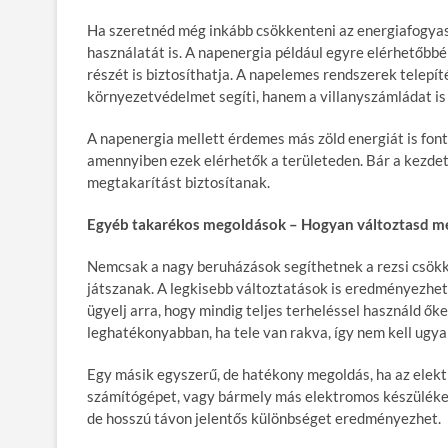
Ha szeretnéd még inkább csökkenteni az energiafogyas
használatát is. A napenergia például egyre elérhetőbbé
részét is biztosíthatja. A napelemes rendszerek telep
környezetvédelmet segíti, hanem a villanyszámládat is
A napenergia mellett érdemes más zöld energiát is font
amennyiben ezek elérhetők a területeden. Bár a kezdet
megtakarítást biztosítanak.
Egyéb takarékos megoldások – Hogyan változtasd me
Nemcsak a nagy beruházások segíthetnek a rezsi csökk
játszanak. A legkisebb változtatások is eredményezhet
ügyelj arra, hogy mindig teljes terheléssel használd ő
leghatékonyabban, ha tele van rakva, így nem kell ugya
Egy másik egyszerű, de hatékony megoldás, ha az elek
számítógépet, vagy bármely más elektromos készüléket 
de hosszú távon jelentős különbséget eredményezhet.