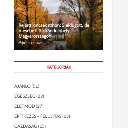
Rejtett kincsek itthon: 5 eldugott, de
mesébe illő kirándulóhely
Magyarországon
július 17, 2026
KATEGÓRIÁK
AJÁNLÓ
(51)
EGÉSZSÉG
(23)
ÉLETMÓD
(27)
ÉPÍTKEZÉS – FELÚJÍTÁS
(15)
GAZDASÁG
(15)