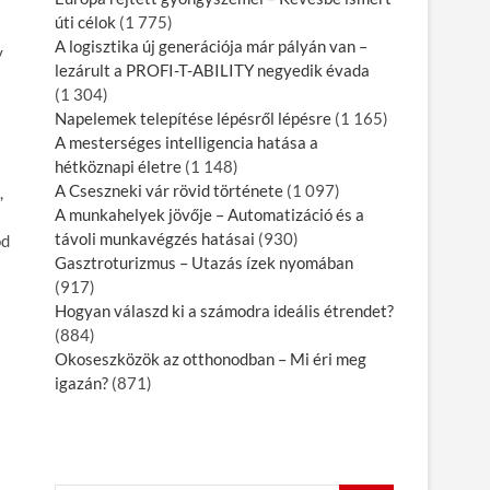
úti célok
(1 775)
A logisztika új generációja már pályán van –
y
lezárult a PROFI-T-ABILITY negyedik évada
(1 304)
Napelemek telepítése lépésről lépésre
(1 165)
A mesterséges intelligencia hatása a
hétköznapi életre
(1 148)
A Cseszneki vár rövid története
(1 097)
,
A munkahelyek jövője – Automatizáció és a
távoli munkavégzés hatásai
(930)
od
Gasztroturizmus – Utazás ízek nyomában
(917)
Hogyan válaszd ki a számodra ideális étrendet?
(884)
Okoseszközök az otthonodban – Mi éri meg
igazán?
(871)