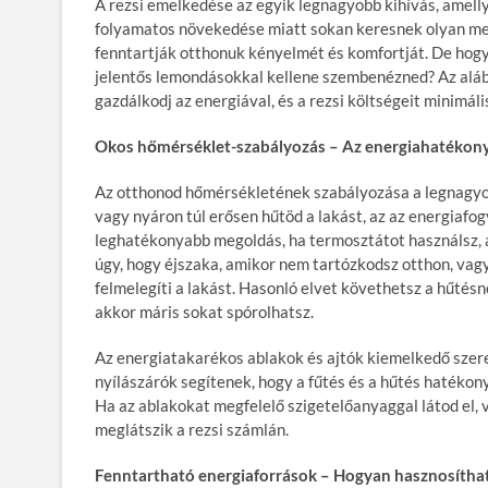
A rezsi emelkedése az egyik legnagyobb kihívás, amell
folyamatos növekedése miatt sokan keresnek olyan me
fenntartják otthonuk kényelmét és komfortját. De hogya
jelentős lemondásokkal kellene szembenézned? Az aláb
gazdálkodj az energiával, és a rezsi költségeit minimál
Okos hőmérséklet-szabályozás – Az energiahatékony f
Az otthonod hőmérsékletének szabályozása a legnagyob
vagy nyáron túl erősen hűtöd a lakást, az az energiaf
leghatékonyabb megoldás, ha termosztátot használsz, am
úgy, hogy éjszaka, amikor nem tartózkodsz otthon, vagy
felmelegíti a lakást. Hasonló elvet követhetsz a hűtésn
akkor máris sokat spórolhatsz.
Az energiatakarékos ablakok és ajtók kiemelkedő szere
nyílászárók segítenek, hogy a fűtés és a hűtés hatékon
Ha az ablakokat megfelelő szigetelőanyaggal látod el, v
meglátszik a rezsi számlán.
Fenntartható energiaforrások – Hogyan hasznosíthato