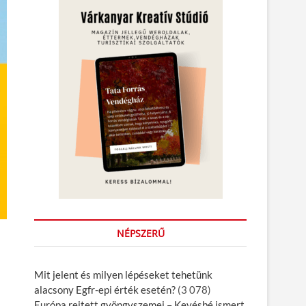
NÉPSZERŰ
Mit jelent és milyen lépéseket tehetünk
alacsony Egfr-epi érték esetén?
(3 078)
Európa rejtett gyöngyszemei – Kevésbé ismert