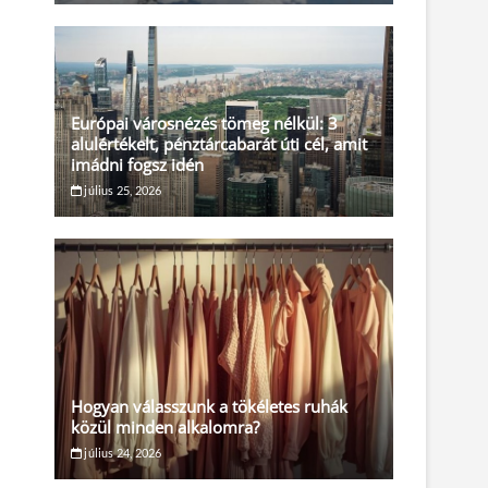
Európai városnézés tömeg nélkül: 3
alulértékelt, pénztárcabarát úti cél, amit
imádni fogsz idén
július 25, 2026
Hogyan válasszunk a tökéletes ruhák
közül minden alkalomra?
július 24, 2026