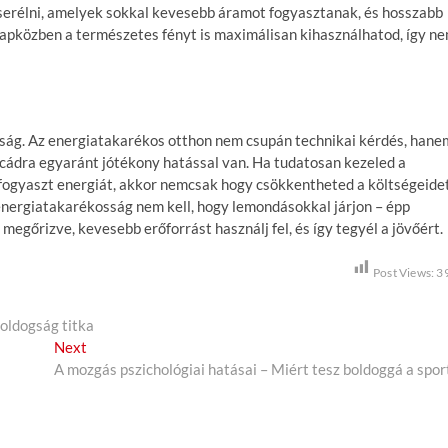
cserélni, amelyek sokkal kevesebb áramot fogyasztanak, és hosszabb
napközben a természetes fényt is maximálisan kihasználhatod, így n
sság. Az energiatakarékos otthon nem csupán technikai kérdés, hane
rcádra egyaránt jótékony hatással van. Ha tudatosan kezeled a
n fogyaszt energiát, akkor nemcsak hogy csökkentheted a költségeidet
energiatakarékosság nem kell, hogy lemondásokkal járjon – épp
egőrizve, kevesebb erőforrást használj fel, és így tegyél a jövőért.
Post Views:
3
oldogság titka
Next
N
A mozgás pszichológiai hatásai – Miért tesz boldoggá a spor
e
x
t
p