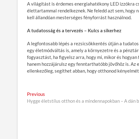
A világítást is érdemes energiahatékony LED izzókra 
élettartammal rendelkeznek. Ne feledd azt sem, hogy 
kell állandóan mesterséges fényforrást használnod.
A tudatosság és a tervezés – Kulcs a sikerhez
A legfontosabb lépés a rezsicsökkentés útján a tudato
egy életmódváltás is, amely a környezetre és a pénztá
fogyasztást, ha figyelsz arra, hogy mi, mikor és hogya
hanem hozzájárulsz egy fenntarthatóbb jövőhöz is. Az 
ellenkezőleg, segíthet abban, hogy otthonod kényelmét m
B
Previous
P
Hygge életstílus otthon és a mindennapokban – A dán b
r
e
e
j
v
i
e
o
g
u