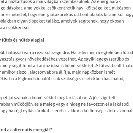
yel a háztartások a mai világban szembesülnek. Az energiaárak
goldásokat, amelyekkel csökkenthetik havi költségeiket, miközben
n érheted el, hogy energiatakarékos otthont alakíts ki, anélkül hog
biakban olyan tippeket találsz, amelyek segítenek, hogy okosan
isra csökkentsd.
űtés és hűtés alapjai
b hatással van a rezsiköltségeidre. Ha télen nem megfelelően fűtöd
ogyasztás gyors növekedéséhez vezethet. Az egyik legegyszerűbb és
ely segít fenntartani az ideális hőmérsékletet. A fűtést beállíthat
 amikor alszol, alacsonyabbra állítja, majd napközben ismét
él is: ha a légkondicionálót csak szükséges esetekben használod,
pet játszanak a hőmérséklet megtartásában. A jól szigetelt
yabban működjön, és a meleg vagy a hideg ne távozzon el a lakásból.
agy ha régi nyílászárókat cserélsz, akkor a különbség szinte azonnal
d az alternatív energiát?