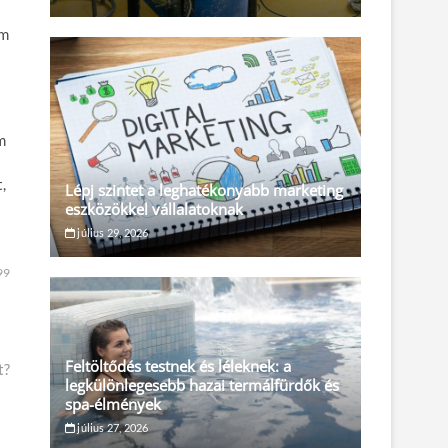
em
m
,
Lépj szintet a leghatékonyabb marketing
eszközökkel vállalatoknak
július 29, 2026
99
Feltöltődés testnek és léleknek: a
t?
legkülönlegesebb hazai termálfürdők és
spa-élmények
július 27, 2026