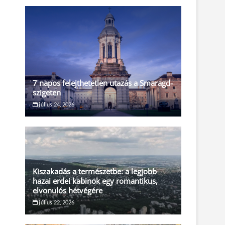
7 napos felejthetetlen utazás a Smaragd-
szigeten
július 24, 2026
Kiszakadás a természetbe: a legjobb
hazai erdei kabinok egy romantikus,
elvonulós hétvégére
július 22, 2026